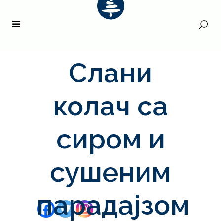
Слани
колач са
сиром и
сушеним
парадајзом