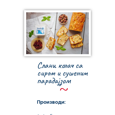
Слани колач са
сиром и сушеним
парадајзом
~
Производи: