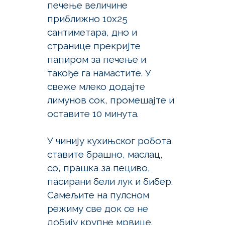
печење величине
приближно 10х25
сантиметара, дно и
странице прекријте
папиром за печење и
такође га намастите. У
свеже млеко додајте
лимунов сок, промешајте и
оставите 10 минута.
У чинију кухињског робота
ставите брашно, маслац,
со, прашка за пециво,
пасирани бели лук и бибер.
Самељите на пулсном
режиму све док се не
добију крупне мрвице.