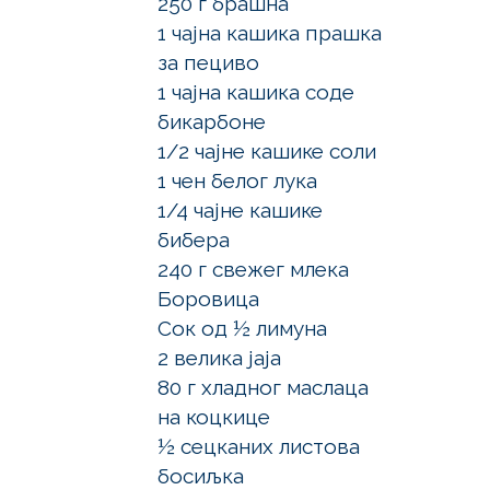
250 г брашна
1 чајна кашика прашка
за пециво
1 чајна кашика соде
бикарбоне
1/2 чајне кашике соли
1 чен белог лука
1/4 чајне кашике
бибера
240 г свежег млека
Боровица
Сок од ½ лимуна
2 велика јаја
80 г хладног маслаца
на коцкице
½ сецканих листова
босиљка