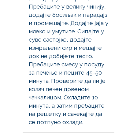
Пребаците у велику чинију,
додајте босиљак и парадајз
и промешајте. Додајте јаја у
млеко и умутите. Сипајте у
суве састојке, додајте
измрвљени сир и мешајте
док не добијете тесто.
Пребаците смесу у посуду
за печење и пеците 45-50
минута. Проверите да ли је
колач печен дрвеном
чачкалицом. Охладите 10
минута, а затим пребаците
на решетку и сачекајте да
се потпуно охлади.