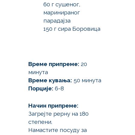
60 г сушеног,
маринираног
парадајза
150 г сира Боровица
Време припреме:
20
минута
Време кувања:
50 минута
Порције:
6-8
Начин припреме:
Загрејте рерну на 180
степени.
Намастите посуду за