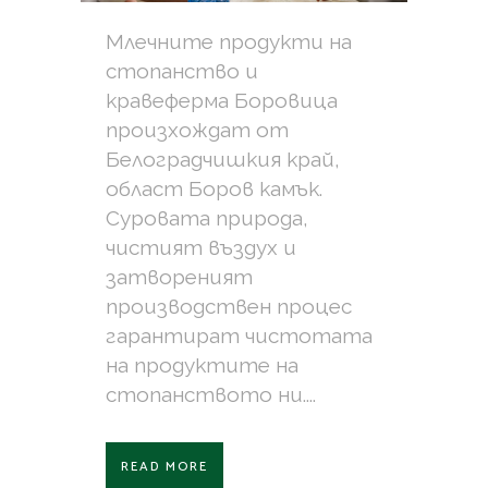
Млечните продукти на
стопанство и
кравеферма Боровица
произхождат от
Белоградчишкия край,
област Боров камък.
Суровата природа,
чистият въздух и
затвореният
производствен процес
гарантират чистотата
на продуктите на
стопанството ни....
READ MORE