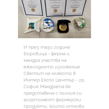
И през тази година
Боровица - ферма и
мандра участва на
ежегодното изложение
Светът на млякото в
Интер Експо Център - гр.
София. Мандрата бе
представена с пълния си
асортимент фермерски
продукти, които отново