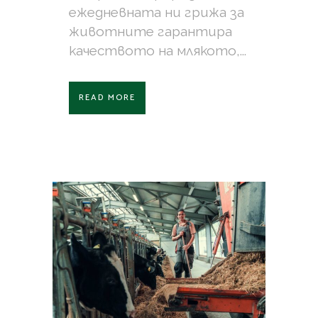
ежедневната ни грижа за
животните гарантира
качеството на млякото,...
READ MORE