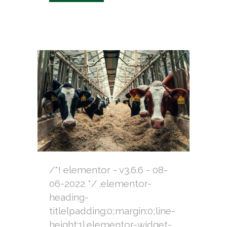
/*! elementor - v3.6.6 - 08-
06-2022 */ .elementor-
heading-
title{padding:0;margin:0;line-
height:1}.elementor-widget-