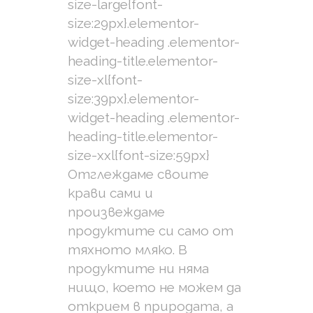
size-large{font-
size:29px}.elementor-
widget-heading .elementor-
heading-title.elementor-
size-xl{font-
size:39px}.elementor-
widget-heading .elementor-
heading-title.elementor-
size-xxl{font-size:59px}
Отглеждаме своите
крави сами и
произвеждаме
продуктите си само от
тяхното мляко. В
продуктите ни няма
нищо, което не можем да
открием в природата, а