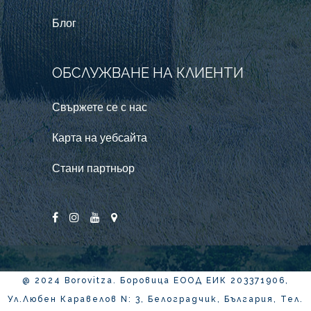
Блог
ОБСЛУЖВАНЕ НА КЛИЕНТИ
Свържете се с нас
Карта на уебсайта
Стани партньор
@ 2024 Borovitza. Боровица ЕООД ЕИК 203371906,
Ул.Любен Каравелов N: 3, Белоградчик, България, Тел.