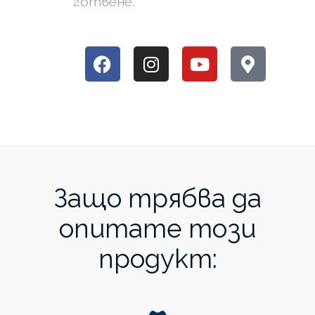
готвене.
Защо трябва да
опитате този
продукт: