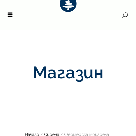
Магазин
Начало
/
Сирена
/ Фермерска моцарела