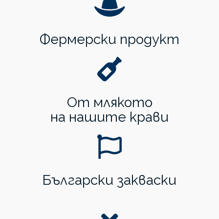
Фермерски продукт
От млякото
на нашите крави
Български закваски