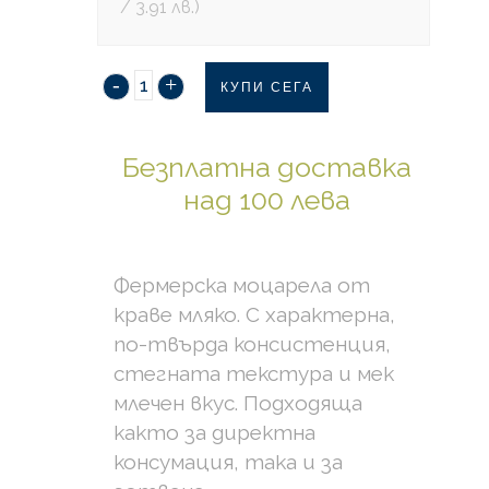
/ 3.91 лв.)
КУПИ СЕГА
Безплатна доставка
над 100 лева
Фермерска моцарела от
краве мляко. С характерна,
по-твърда консистенция,
стегната текстура и мек
млечен вкус. Подходяща
както за директна
консумация, така и за