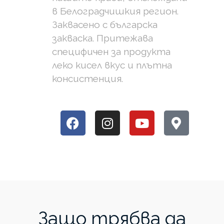
в Белоградчишкия регион.
Заквасено с българска
закваска. Притежава
специфичен за продукта
леко кисел вкус и плътна
консистенция.
Защо трябва да