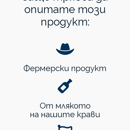
опитате този
продукт:
Фермерски продукт
От млякото
на нашите крави