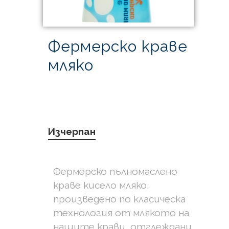
Фермерско краве
мляко
Изчерпан
Фермерско пълномаслено
краве кисело мляко,
произведено по класическа
технология от млякото на
нашите крави, отглеждани