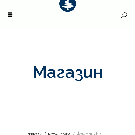
Магазин
Начало
/
Кисело мляко
/ Фермерско