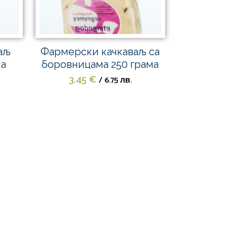
аљ
Фармерски качкаваљ са
ма
боровницама 250 грама
/ 6.75 лв.
3.45
€