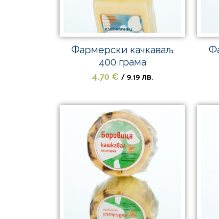
Фармерски качкаваљ
Ф
400 грама
/ 9.19 лв.
4.70
€