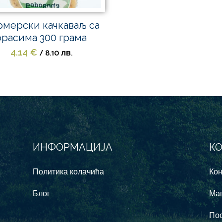
мерски качкаваљ са
орасима 300 грама
/ 8.10 лв.
4.14
€
ИНФОРМАЦИJА
К
Политика колачића
Кон
Блог
Мап
Пос