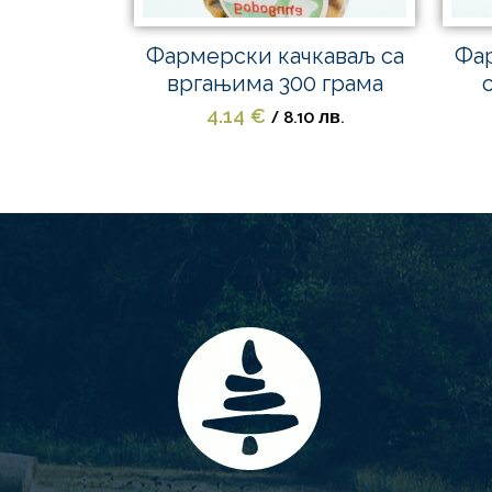
Фармерски качкаваљ са
Фар
вргањима 300 грама
/ 8.10 лв.
4.14
€