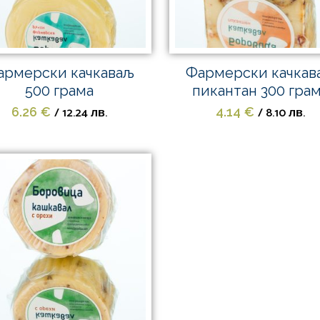
армерски качкаваљ
Фармерски качкав
500 грама
пикантан 300 гра
/ 12.24 лв.
/ 8.10 лв.
6.26
€
4.14
€