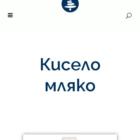
Кисело
мляко