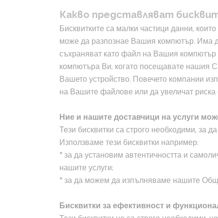
Какво представляват бискви
Бисквитките са малки частици данни, които
може да разпознае Вашия компютър. Има дв
съхраняват като файл на Вашия компютър и
компютъра Ви, когато посещавате нашия Сай
Вашето устройство. Повечето компании изпо
на Вашите файлове или да увеличат риска 
Ние и нашите доставчици на услуги може
Тези бисквитки са строго необходими, за д
Използваме тези бисквитки например:
* за да установим автентичността и самоли
нашите услуги;
* за да можем да изпълняваме нашите Общи
Бисквитки за ефективност и функционално