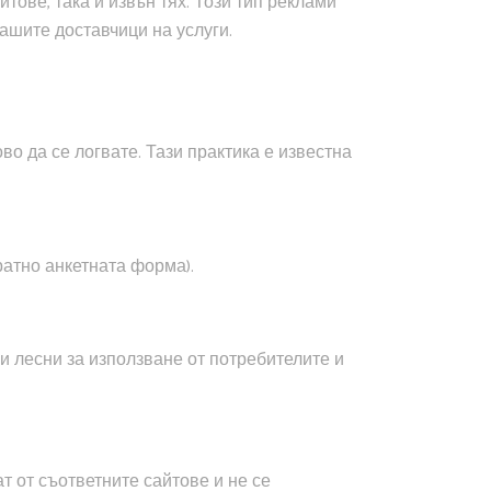
тове, така и извън тях. Този тип реклами
нашите доставчици на услуги.
во да се логвате. Тази практика е известна
ратно анкетната форма).
 лесни за използване от потребителите и
т от съответните сайтове и не се