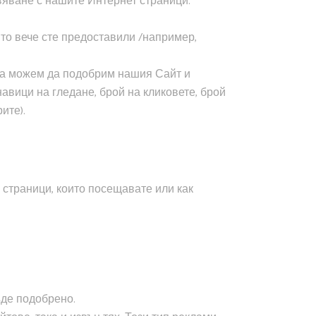
вяване с нашите Интернет страници.
ято вече сте предоставили /например,
 да можем да подобрим нашия Сайт и
вици на гледане, брой на кликовете, брой
ите).
 страници, които посещавате или как
ъде подобрено.