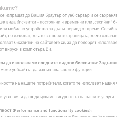
тките?
 се изпращат до Вашия браузър от уеб сървър и се съхраняв
а вида бисквитки – постоянни и временни или „сесийни“ би
ли мобилно устройство за дълъг период от време. Сесийни
т, но изчезват, когато затворите страницата, което означав
лзват бисквитки на сайтовете си, за да подобрят използва
от вируси в компютъра Ви.
м да използваме следните видове бисквитки: Задължите
а може уебсайтът да изпълнява своите функции.
чността на нашите потребители, когато те използват нашия
 условия и да поддържаме сигурността на нашите услуги.
ст (Performance and functionality cookies):