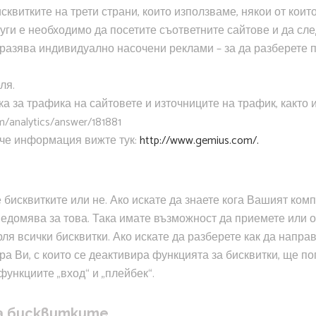
исквитките на трети страни, които използваме, някои от кои
уги е необходимо да посетите съответните сайтове и да сле
бразява индивидуално насочени реклами – за да разберете по
ля.
тика за трафика на сайтовете и източниците на трафик, какт
m/analytics/answer/181881
вече информация вижте тук:
http://www.gemius.com/.
бисквитките или не. Ако искате да знаете кога Вашият ком
уведомява за това. Така имате възможност да приемете или 
 всички бисквитки. Ако искате да разберете как да направит
а Ви, с които се деактивира функцията за бисквитки, ще по
ункциите „вход“ и „плейбек“.
а бисквитките