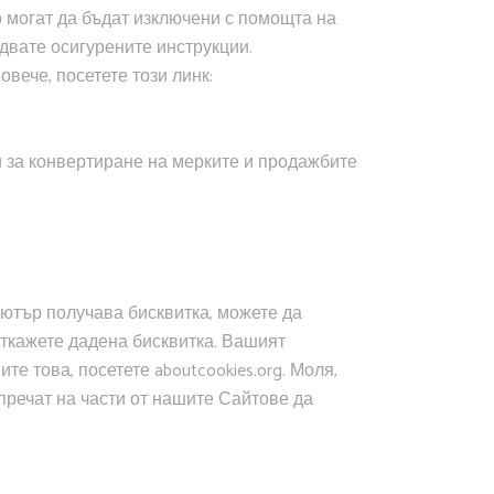
то могат да бъдат изключени с помощта на
двате осигурените инструкции.
вече, посетете този линк:
о и за конвертиране на мерките и продажбите
пютър получава бисквитка, можете да
откажете дадена бисквитка. Вашият
е това, посетете aboutcookies.org. Моля,
пречат на части от нашите Сайтове да