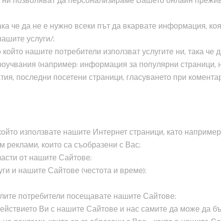
но ни позволяват да персонализираме Вашето онлайн прежи
ка че да не е нужно всеки път да вкарвате информация, ко
нашите услуги/;
о който нашите потребители използват услугите ни, така че
оучвания (например: информация за популярни страници, на
тия, последни посетени страници, гласуването при коментар
който използвате нашите Интернет страници, като например
м реклами, които са съобразени с Вас;
части от нашите Сайтове;
уги и нашите Сайтове (честота и време);
налите потребители посещавате нашите Сайтове;
действието Ви с нашите Сайтове и нас самите да може да б