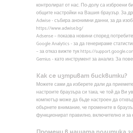
контролират от нас. По-долу са изброени б
общите настройки на Вашия браузър. За др
Adwise - събира анонимни данни, за да изо
https://www.adwise.bg/
Adsense – показва новини според потребите
Google Analytics - за да генерираме статис
– за отказ вижте тук https://support.google.co
Gemius - като инструмент за анализ. За по
Как се изтриват бисквитки?
Можете сами да изберете дали да приемете 
настроите браузъра си така, че той да Ви 
компютър може да бъде настроен да отхвърля
обърнете внимание, че промените в браузър
функционират правилно, включително и за ф
Промени в нашата политика з