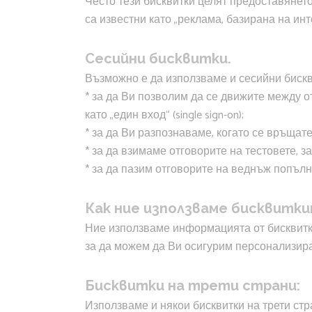
Често тези бисквитки целят предоставянето 
са известни като „реклама, базирана на ин
Сесийни бисквитки.
Възможно е да използваме и сесийни бискв
* за да Ви позволим да се движите между о
като „един вход“ (single sign-on);
* за да Ви разпознаваме, когато се връщате
* за да взимаме отговорите на тестовете, 
* за да пазим отговорите на веднъж попълн
Как ние използваме бисквитк
Ние използваме информацията от бисквитки
за да можем да Ви осигурим персонализир
Бисквитки на трети страни:
Използваме и някои бисквитки на трети стра