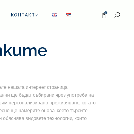
0
КОНТАКТИ
тките
вате нашата интернет страница
данни ще бъдат събирани чрез употреба на
игурим персонализирано преживяване, когато
есно ще намерите онова, което търсите.
ки обяснява видовете технологии, които