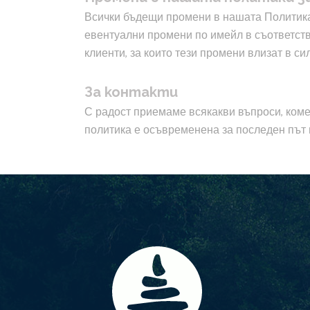
Всички бъдещи промени в нашата Политика
евентуални промени по имейл в съответств
клиенти, за които тези промени влизат в си
За контакти
С радост приемаме всякакви въпроси, комен
политика е осъвременена за последен път н