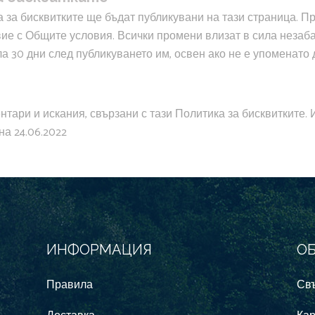
 за бисквитките ще бъдат публикувани на тази страница. 
ие с Общите условия. Всички промени влизат в сила незаб
ла 30 дни след публикуването им, освен ако не е упоменато 
тари и искания, свързани с тази Политика за бисквитките.
а 24.06.2022
ИНФОРМАЦИЯ
О
Правила
Свъ