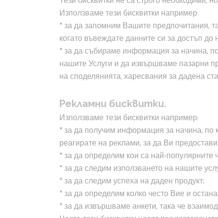
Тези бисквитки не са строго необходими, 
Използваме тези бисквитки например:
* за да запомним Вашите предпочитания, та
когато въвеждате данните си за достъп до 
* за да събираме информация за начина, п
нашите Услуги и да извършваме пазарни пр
на споделянията, харесвания за дадена ста
Рекламни бисквитки.
Използваме тези бисквитки например:
* за да получим информация за начина, по 
реагирате на реклами, за да Ви предостави
* за да определим кои са най-популярните 
* за да следим използването на нашите усл
* за да следим успеха на даден продукт;
* за да определим колко често Вие и оста
* за да извършваме анкети, така че взаимо