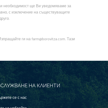
При необходимост ще Ви уведомяваме за
авно, с изключение на съществуващите
друго.
 Изпращайте ги на
farm@borovitza.com
. Тази
БСЛУЖВАНЕ НА КЛИЕНТИ
ржете се с нас