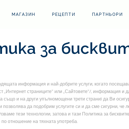
МАГАЗИН
РЕЦЕПТИ
ПАРТНЬОРИ
тика за бискви
ходящата информация и най-добрите услуги, когато посеща
ст „Интернет страниците“ или „Сайтовете“/, информация и 
ага (а също и на други упълномощени трети страни) да Ви ос
позволява да подобрим услугите си и да сме сигурни, че л
лзваме тези технологии, затова и тази Политика за бисквит
 по отношение на тяхната употреба.