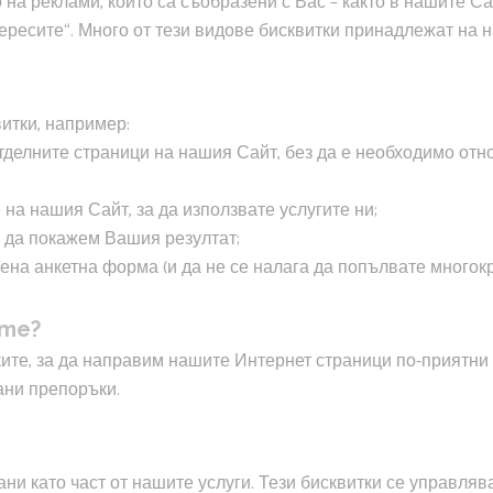
на реклами, които са съобразени с Вас – както в нашите Сай
тересите“. Много от тези видове бисквитки принадлежат на 
итки, например:
тделните страници на нашия Сайт, без да е необходимо отно
 на нашия Сайт, за да използвате услугите ни;
за да покажем Вашия резултат;
ена анкетна форма (и да не се налага да попълвате многок
ите?
те, за да направим нашите Интернет страници по-приятни и
ани препоръки.
ни като част от нашите услуги. Тези бисквитки се управлява